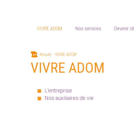
VIVRE ADOM
Nos services
Devenir cl
Aller
Accueil
VIVRE ADOM
au
VIVRE ADOM
contenu
principal
L'entreprise
Nos auxiliaires de vie