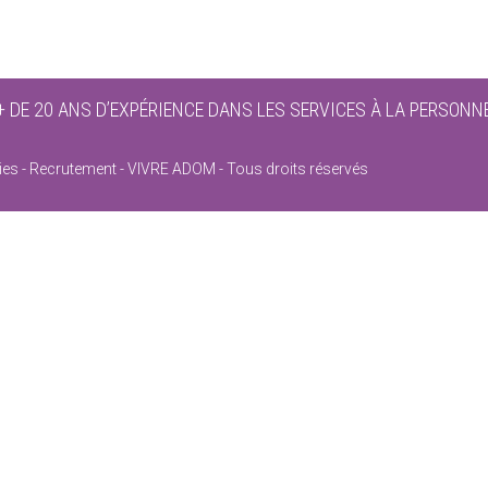
+ DE 20 ANS D’EXPÉRIENCE DANS LES SERVICES À LA PERSONN
ies
Recrutement
VIVRE ADOM - Tous droits réservés