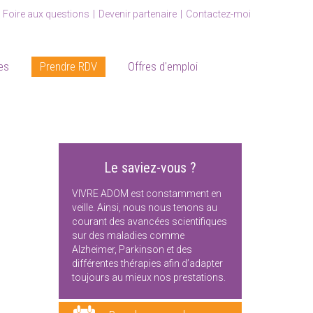
Foire aux questions
Devenir partenaire
Contactez-moi
es
Prendre RDV
Offres d'emploi
Le saviez-vous ?
VIVRE ADOM est constamment en
veille. Ainsi, nous nous tenons au
courant des avancées scientifiques
sur des maladies comme
Alzheimer, Parkinson et des
différentes thérapies afin d’adapter
toujours au mieux nos prestations.