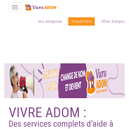
Toggle navigation
Nos entreprises
Prendre RDV
Offres d'emploi
Aller
au
contenu
principal
VIVRE ADOM :
Des services complets d'aide à