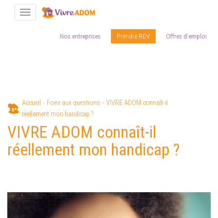
Toggle navigation
Nos entreprises
Prendre RDV
Offres d'emploi
Aller
Accueil
Foire aux questions
VIVRE ADOM connaît-il
au
réellement mon handicap ?
contenu
VIVRE ADOM connaît-il
principal
réellement mon handicap ?