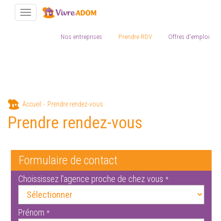
Toggle navigation
Nos entreprises
Prendre RDV
Offres d'emploi
Aller
Accueil
Prendre rendez-vous
au
Prendre rendez-vous
contenu
principal
Formulaire de contact
Choississez l'agence proche de chez vous
*
Prénom
*