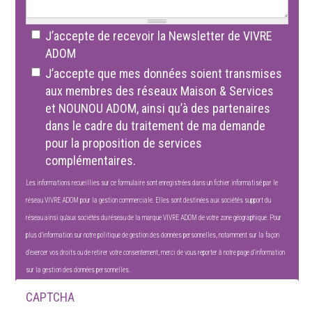
J’accepte de recevoir la Newsletter de VIVRE
ADOM
Inscription
J’accepte que mes données soient transmises
à
aux membres des réseaux Maison & Services
la
et NOUNOU ADOM, ainsi qu’à des partenaires
newsletter
dans le cadre du traitement de ma demande
Maintien
pour la proposition de services
Adom
complémentaires.
rgpd
Les informations recueillies sur ce formulaire sont enregistrées dans un fichier informatisé par le
approbation
réseau VIVRE ADOM pour la gestion commerciale. Elles sont destinées aux sociétés support du
réseau ainsi qu'aux sociétés du réseau de la marque VIVRE ADOM de votre zone géographique. Pour
plus d’information sur notre politique de gestion des données personnelles, notamment sur la façon
d’exercer vos droits ou de retirer votre consentement, merci de vous reporter à notre page d’information
sur la
gestion des données personnelles
.
CAPTCHA