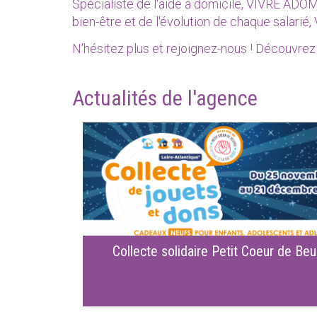
Spécialiste de l'aide à domicile, VIVRE ADOM
bien-être et de l'évolution de chaque salar
N'hésitez plus et rejoignez-nous ! Découvrez 
Actualités de l'agence
Collecte solidaire Petit Coeur de Beu