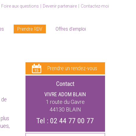
Foire aux questions
Devenir partenaire
Contactez-moi
es
Prendre RDV
Offres d'emploi
Prendre un rendez-vous
Contact
VIVRE ADOM BLAIN
r de
1 route du Gavre
44130
BLAIN
 plus
Tel :
02 44 77 00 77
ues,