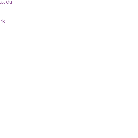
ux du
rk
.