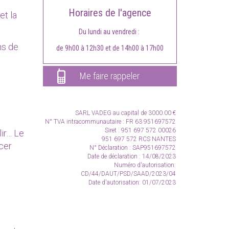
Horaires de l'agence
et la
Du lundi au vendredi :
ns de
de 9h00 à 12h30 et de 14h00 à 17h00
Me faire rappeler
SARL VADEG
au capital de 3000.00 €
N° TVA intracommunautaire :
FR 63 951697572
Siret : 951 697 572 00026
lir… Le
951 697 572 RCS NANTES
cer
N° Déclaration : SAP951697572
Date de déclaration : 14/08/2023
Numéro d'autorisation:
CD/44/DAUT/PSD/SAAD/2023/04
Date d'autorisation: 01/07/2023