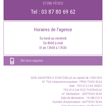
57280
FEVES
Tel :
03 87 80 69 62
Horaires de l'agence
Du lundi au vendredi
De 8h00 à midi
Et de 13h00 à 17h30
Me faire rappeler
SARL MAINTIEN A DOM'OSELLE
au capital de 1000.00 €
N° TVA intracommunautaire :
FR90 793013244
Siret : 793 013 244 00025
793 013 244 RCS THIONVILLE
N° Déclaration : SAP793013244
Date de déclaration : 19/08/2013
Numéro d'autorisation: SAP793013244
Date d'autorisation: 19/08/2013