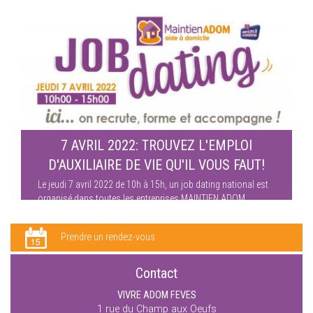
7 AVRIL 2022: TROUVEZ L'EMPLOI
D'AUXILIAIRE DE VIE QU'IL VOUS FAUT!
Le jeudi 7 avril 2022 de 10h à 15h, un job dating national est
organisé dans toutes les entreprises MAINTIEN ADOM.
Prendre un rendez-vous
Contact
VIVRE ADOM FEVES
1 rue du Champ aux Oeufs