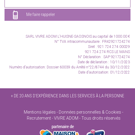
Me faire rappeler
SARL VIVRE ADOM L'HUISNE-SAOSNOIS
au capital de 1000.00 €
N° TVA intracommunautaire :
FR42921724274
Siret : 921 724 274 00029
921 724 274 RCS LE MANS
N° Déclaration : SAP 921724274
Date de déclaration : 10/11/2023
Numéro d'autorisation: Dossier 60039 du Arrêté n°22/8744 du 30/12/2022
Date d'autorisation: 01/12/2022
+ DE 20 ANS D’EXPÉRIENCE DANS LES SERVICES À LA PERSONNE
Mentions légales
Données personnelles & Cookies
Recrutement
VIVRE ADOM - Tous droits réservés