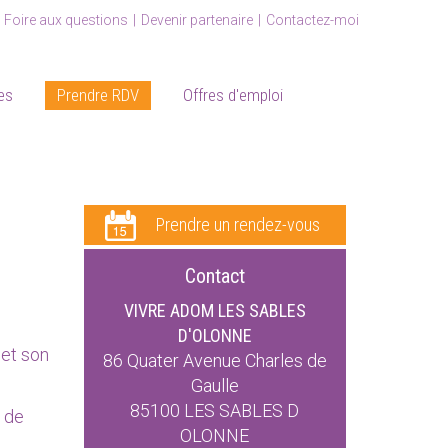
Foire aux questions
Devenir partenaire
Contactez-moi
es
Prendre RDV
Offres d'emploi
Prendre un rendez-vous
Contact
VIVRE ADOM LES SABLES
D'OLONNE
et son
86 Quater Avenue Charles de
Gaulle
85100
LES SABLES D
 de
OLONNE