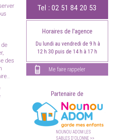
server
Tel :
02 51 84 20 53
ous
Horaires de l'agence
Du lundi au vendredi de 9 h à
 de
12 h 30 puis de 14 h à 17 h
r,
se des
n
Me faire rappeler
e...
e
Partenaire de
e
NOUNOU ADOM LES
SABLES D'OLONNE