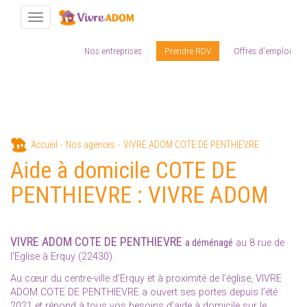
Toggle navigation
Nos entreprises
Prendre RDV
Offres d'emploi
Aller
Accueil
Nos agences
VIVRE ADOM COTE DE PENTHIEVRE
au
Aide à domicile COTE DE
contenu
principal
PENTHIEVRE : VIVRE ADOM
VIVRE ADOM COTE DE PENTHIEVRE
a déménagé
au 8 rue de
l'Eglise à Erquy (22430).
Au cœur du centre-ville d’Erquy et à proximité de l’église, VIVRE
ADOM COTE DE PENTHIEVRE a ouvert ses portes depuis l’été
2021 et répond à tous vos besoins d’aide à domicile sur le