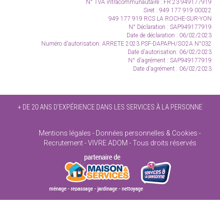
N° TVA intracommunautaire :
FR 23 949177919
Siret : 949 177 919 00022
949 177 919 RCS LA ROCHE-SUR-YON
N° Déclaration : SAP949177919
Date de déclaration : 06/02/2023
Numéro d'autorisation: ARRETE 2023 PSF-DAPAPH/SO2A N°032
Date d'autorisation: 06/02/2023
N° d'agrément : SAP949177919
Date d'agrément : 06/02/2023
+ DE 20 ANS D’EXPÉRIENCE DANS LES SERVICES À LA PERSONNE
Mentions légales
Données personnelles & Cookies
Recrutement
VIVRE ADOM - Tous droits réservés