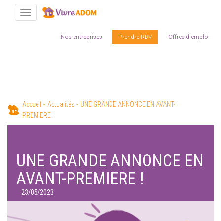
Toggle navigation
Nos entreprises
Prendre RDV
Offres d'emploi
Aller
Accueil
Actualités
UNE GRANDE ANNONCE EN AVANT-
au
PREMIERE !
contenu
principal
UNE GRANDE ANNONCE EN
AVANT-PREMIERE !
23/05/2023